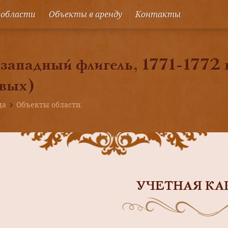
 области
Объекты в аренду
Контакты
западный флигель, 1771-1772 г
овых)
ца
Объекты области
УЧЕТНАЯ КА