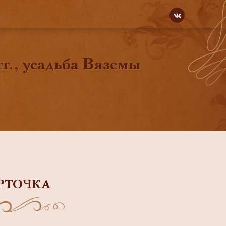
г., усадьба Вяземы
РТОЧКА