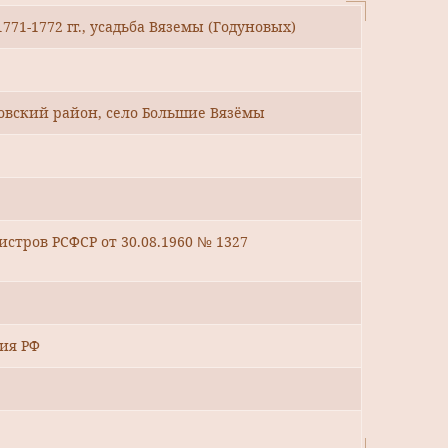
771-1772 гг., усадьба Вяземы (Годуновых)
овский район, село Большие Вязёмы
стров РСФСР от 30.08.1960 № 1327
ия РФ