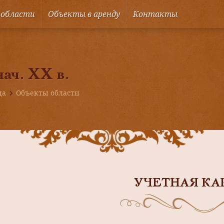
 области
Объекты в аренду
Контакты
нач. ХХ в.
ца
Объекты области
УЧЕТНАЯ КА