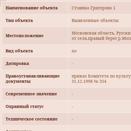
Наименование объекта
Стоянка Григорово 1
Тип объекта
Выявленные объекты
Московская область, Рузский
Местоположение
от села,правый берег р.Мо
Вид объекта
no
Датировка
-
Правоустанавливающие
приказ Комитета по культ
документы
31.12.1998 № 354
Современное значение
-
Охранный статус
-
Техническое состояние
-