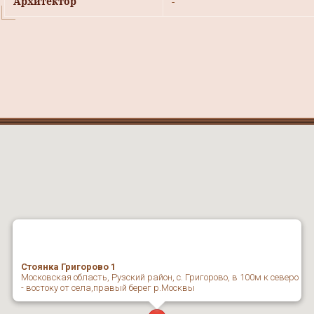
Архитектор
-
Стоянка Григорово 1
Московская область, Рузский район, с. Григорово, в 100м к северо
- востоку от села,правый берег р.Москвы