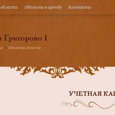
 области
Объекты в аренду
Контакты
 Григорово 1
ца
Объекты области
УЧЕТНАЯ КА