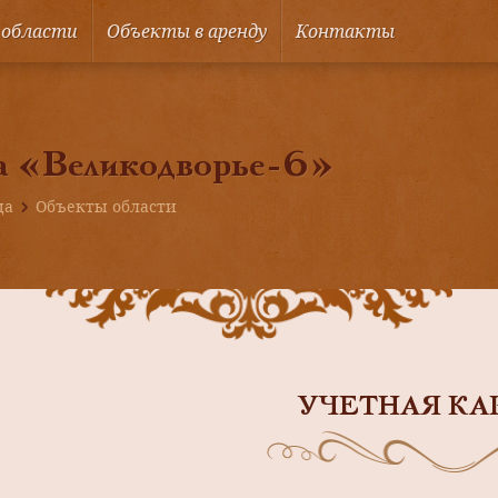
 области
Объекты в аренду
Контакты
а «Великодворье-6»
ца
Объекты области
УЧЕТНАЯ КА