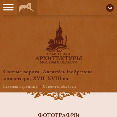
Святые ворота, Ансамбль Бобренева
монастыря, ХVII-ХVIII вв.
Главная страница
Объекты области
ФОТОГРАФИИ