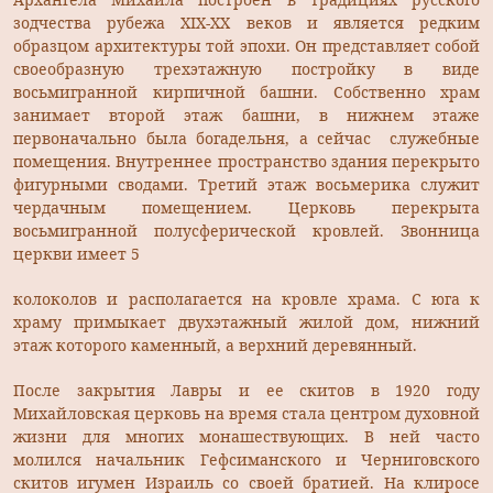
зодчества рубежа XIX-XX веков и является редким
образцом архитектуры той эпохи. Он представляет собой
своеобразную трехэтажную постройку в виде
восьмигранной кирпичной башни. Собственно храм
занимает второй этаж башни, в нижнем этаже
первоначально была богадельня, а сейчас служебные
помещения. Внутреннее пространство здания перекрыто
фигурными сводами. Третий этаж восьмерика служит
чердачным помещением. Церковь перекрыта
восьмигранной полусферической кровлей. Звонница
церкви имеет 5
колоколов и располагается на кровле храма. С юга к
храму примыкает двухэтажный жилой дом, нижний
этаж которого каменный, а верхний деревянный.
После закрытия Лавры и ее скитов в 1920 году
Михайловская церковь на время стала центром духовной
жизни для многих монашествующих. В ней часто
молился начальник Гефсиманского и Черниговского
скитов игумен Израиль со своей братией. На клиросе