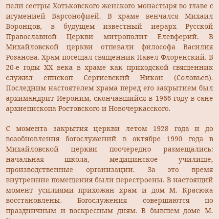
пели сестры Хотьковского женского монастыря во главе с
игуменией Варсонофией. В храме венчался Михаил
Воронцов, в будущем известный иерарх Русской
Православной Церкви митрополит Елевферий. В
Михайловской церкви отпевали философа Василия
Розанова. Храм посещал священник Павел Флоренский. В
20-е годы XX века в храме как приходской священник
служил епископ Сергиевский Никон (Соловьев).
Последним настоятелем храма перед его закрытием был
архимандрит Иероним, скончавшийся в 1966 году в сане
архиепископа Ростовского и Новочеркасского.
С момента закрытия церкви летом 1928 года и до
возобновления богослужений в октябре 1990 года в
Михайловской церкви поочередно размещались:
начальная школа, медицинское училище,
производственные организации. За это время
внутренние помещения были перестроены. В настоящий
момент усилиями прихожан храм и дом М. Красюка
восстановлены. Богослужения совершаются по
праздничным и воскресным дням. В бывшем доме М.