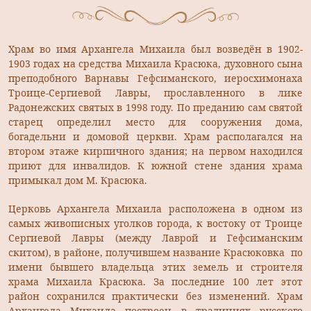
Храм во имя Архангела Михаила был возведён в 1902-
1903 годах на средства Михаила Красюка, духовного сына
преподобного Варнавы Гефсиманского, иеросхимонаха
Троице-Сергиевой Лавры, прославленного в лике
Радонежских святых в 1998 году. По преданию сам святой
старец определил место для сооружения дома,
богадельни и домовой церкви. Храм располагался на
втором этаже кирпичного здания; на первом находился
приют для инвалидов. К южной стене здания храма
примыкал дом М. Красюка.
Церковь Архангела Михаила расположена в одном из
самых живописных уголков города, к востоку от Троице
Сергиевой Лавры (между Лаврой и Гефсиманским
скитом), в районе, получившем название Красюковка по
имени бывшего владельца этих земель и строителя
храма Михаила Красюка. За последние 100 лет этот
район сохранился практически без изменений. Храм
Архангела Михаила построен в традициях русского