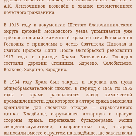
А.К. Ленточников возведён в звание потомственного
почётного гражданина.
В 1916 году в документах Шестого благочиннического
округа церквей Московского уезда упоминается уже
трёхпрестольный каменный храм во имя Богоявления
Господня с приделами в честь Святителя Николая и
Святого Пророка Илии. После Октябрьской революции
1917 года в приходе Храма Богоявления Господня
состояли деревни Сгонники, Ядреево, Челобитьево,
Волково, Ховрино, Бородино.
В 1934 году Храм был закрыт и передан для нужд
общеобразовательной школы. В период с 1946 по 1955
годы в храме располагался завод химической
промышленности, для которого в алтаре храма выкопали
хранилище для ядовитых отходов — отработанного
цинка. Кладбище, окружавшее алтарную и правую
стороны храма, перепахали бульдозерами. Мощи
священнослужителей, похороненных под алтарём,
выносили вместе с грунтом на кладбище, где закатывали