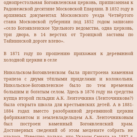
однопрестольная Богоявленская церковь, приписанная к
Радонежской десятине Московской Епархии. В 1852 году в
архивных документах Московского уезда Четвёртого
стана Московской губернии под 1852 годом записано
«село Богоявленское Удельного ведомства, одна церковь,
три двора, в 14 верстах от Троицкой заставы по
Тайнинской дороге влево».
В 1871 году по прошению прихожан к деревянной
холодной церкви в селе
Никольском-Богоявленском была пристроена каменная
трапеза с двумя тёплыми приделами и колокольня.
Никольское-Богоявленское было по тем временам
большим и богатым селом. Здесь в 1876 году на средства
купца второй гильдии А.К. Ленточкина (Ленточникова?)
была открыта школа для крестьянских детей. А в 1881-
1884 годах вместо разобранной деревянной церкви
фабрикантом и землевладельцем А.К. Ленточниковым
был построен каменный Богоявленский храм.
Достоверных сведений об этом меценате собрать не
удалось. Известно только, что Указом Сената за 1882 г.