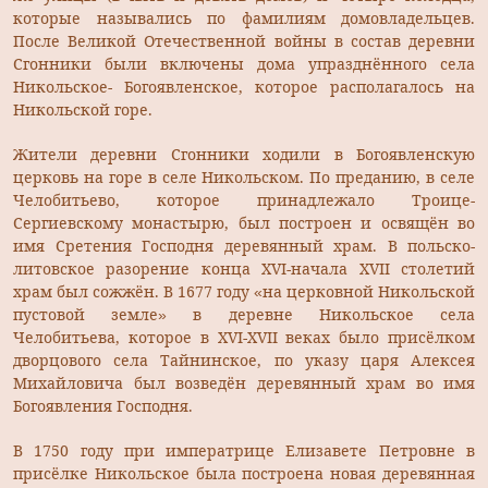
которые назывались по фамилиям домовладельцев.
После Великой Отечественной войны в состав деревни
Сгонники были включены дома упразднённого села
Никольское- Богоявленское, которое располагалось на
Никольской горе.
Жители деревни Сгонники ходили в Богоявленскую
церковь на горе в селе Никольском. По преданию, в селе
Челобитьево, которое принадлежало Троице-
Сергиевскому монастырю, был построен и освящён во
имя Сретения Господня деревянный храм. В польско-
литовское разорение конца XVI-начала XVII столетий
храм был сожжён. В 1677 году «на церковной Никольской
пустовой земле» в деревне Никольское села
Челобитьева, которое в XVI-XVII веках было присёлком
дворцового села Тайнинское, по указу царя Алексея
Михайловича был возведён деревянный храм во имя
Богоявления Господня.
В 1750 году при императрице Елизавете Петровне в
присёлке Никольское была построена новая деревянная