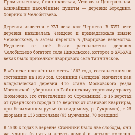
Промышленная, Сгонниковская, Угловая и Центральная.
Ближайшие населённые пункты — деревни Бородино,
Ховрино и Челобитьево.
Деревня известна с XVI века как Чернево. В XVII веке
деревня называлась Ченцово и принадлежала князю
Черкасскому, а затем перешла в Дворцовое ведомство.
Недалеко от неё были расположены деревня
Челобитьево богатого села Никольское, которое в XVI-XVII
веках было присёлком дворцового села Тайнинское.
В «Списке населённых мест» 1862 года, составленном по
состоянию на 1859 год, Сгонники (Чепцова) значится как
владельческая деревня 4-го стана Московского уезда
Московской губернии по Тайнинскому торговому тракту
(возможно, это ответвление от Стромынки), в 16 верстах
от губернского города и 17 верстах от становой квартиры,
при безымянном ручье (по-видимому, р. Сукромка), с 25
дворами и 133 жителями (63 мужчины, 70 женщин).
В 1930-х годах в деревне Сгонники было две слободы, они
же улицы (в пять и девять домов) и четыре колодца,