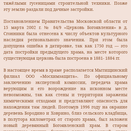
тяжёлыми гусеницами строительной техники. Позже
эту землю раздали под дачные застройки.
Постановлением Правительства Московской области от
15 марта 2002 г. № 84/9 «Церковь Богоявления» в д.
Сгонники была отнесена к числу объектов культурного
наследия регионального значения. При этом была
допущена ошибка в датировке, так как 1750 год — это
дата постройки предыдущего храма, на месте которого
существующая церковь была построена в 1881- 1884 гг.
В настоящее время в храме располагается Мытищинский
филиал ООО «Мосхимзащита». По официальному
заключению экспертной комиссии, передача храма
верующим и его возрождение на исконном месте
невозможны, так как стены и территория заражены
химическими отходами и представляют опасность для
нахождения там людей. Поэтомув 1996 году на окраине
деревень Бородино и Ховрино, близ сельского кладбища,
в полутора километрах от старого храма, был заложен
новый деревянный Богоявленский храм. В старом