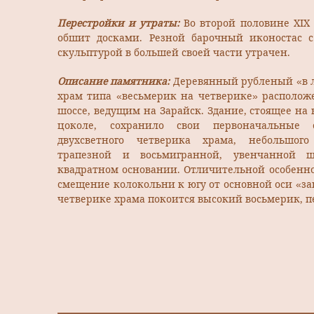
Перестройки и утраты:
Во второй половине XIX
обшит досками. Резной барочный иконостас 
скульптурой в большей своей части утрачен.
Описание памятника:
Деревянный рубленый «в 
храм типа «весьмерик на четверике» расположе
шоссе, веду­щим на Зарайск. Здание, стоящее н
цоколе, сохранило свои первоначальные 
двухсветного четверика храма, небольшого
трапезной и восьмигранной, увенчанной 
квадратном основании. Отличительной особенно
смещение колоколь­ни к югу от основной оси «зап
четверике храма покоится высокий восьмерик, 