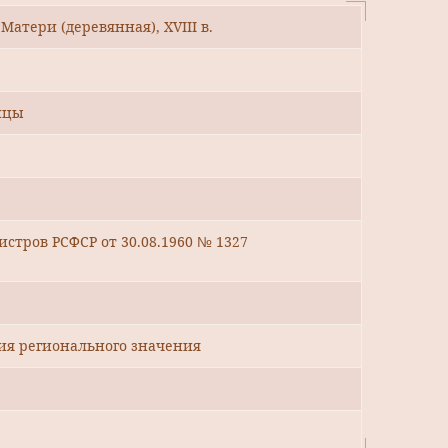
атери (деревянная), ХVIII в.
ицы
стров РСФСР от 30.08.1960 № 1327
ия регионального значения