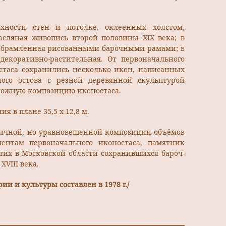
хности стен и потолке, оклеенных холстом,
асляная живопись второй половины XIX века; в
обрамленная рисованными барочными рамами; в
декоративно-растительная. От первоначального
остаса сохранились несколько икон, написанных
ного остова с резной деревянной скульптурой
ложную композицию иконостаса.
я в плане 35,5 х 12,8 м.
ричной, но уравновешенной композиции объёмов
ентам первоначального иконостаса, памятник
гих в Московской области сохранившихся бароч­
VIII века.
ии и культуры составлен в 1978 г./