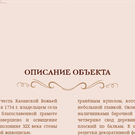
ОПИСАНИЕ ОБЪЕКТА
 честь Казанской Божьей
гранёным куполом, кот
 1754 г. владельцем села
небольшой главкой. Ок
благославенной грамоте
наличниками барочной 
совершено и освящение
четверике свод дерев
 половине XIX века стены
плоский по балкам. В 
ой живописью.
решетки декоратив­ной 