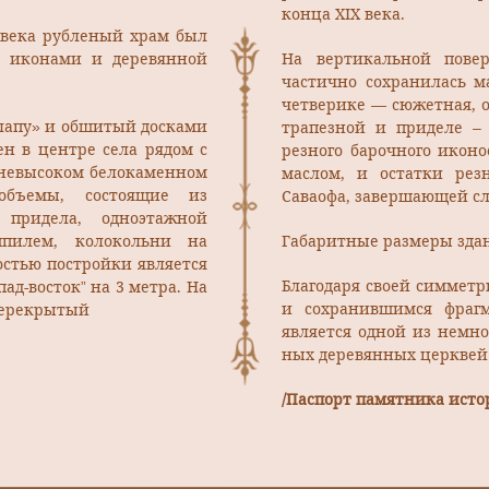
конца XIX века.
 века рубленый храм был
с иконами и деревянной
На вертикальной повер
частично сохранилась м
четверике — сюжетная, 
лапу» и обшитый досками
трапезной и приделе – 
н в центре села рядом с
резного барочного икон
а невысоком белокаменном
маслом, и остатки рез
объемы, состоящие из
Саваофа, завершающей с
 придела, одноэтажной
шпилем, колокольни на
Габаритные размеры здани
стью постройки является
Благодаря своей симмет
ад-восток” на 3 метра. На
и сохранившимся фрагм
перекрытый
является одной из немно
ных деревянных церквей Х
/Паспорт памятника истор