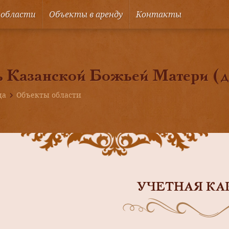
 области
Объекты в аренду
Контакты
 Казанской Божьей Матери (де
ца
Объекты области
УЧЕТНАЯ КА