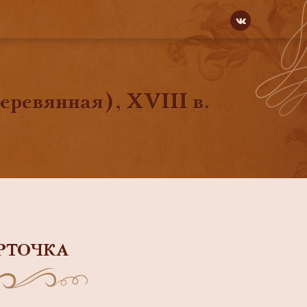
ревянная), ХVIII в.
РТОЧКА