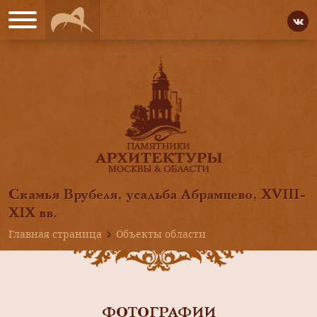
Скамья Врубеля, усадьба Абрамцево, ХVIII-
ХIХ вв.
Главная страница
Объекты области
ФОТОГРАФИИ