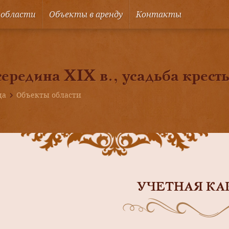
 области
Объекты в аренду
Контакты
середина XIX в., усадьба крест
ца
Объекты области
УЧЕТНАЯ КА