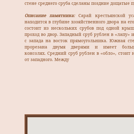
стене среднего сруба сделаны поздние дощатые 
Описание памятника:
Сарай крестьянской ус
находится в глубине хозяйственного двора на ег
состоит из нескольких срубов под одной кры
проход во двор. Западный сруб рублен в «лапу» 
с запа­да на восток прямоугольника. Южная ст
про­резана двумя дверями и имеет бол
консолях. Средний сруб рублен в «обло», стоит
от западного. Между