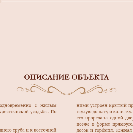
ОПИСАНИЕ ОБЪЕКТА
, одновременно с жилым
ними устроен крытый про
крестьянской усадьбы. По
глухую дощатую калитку.
его прорезана одной две
позже в форме прямоу­г
дного сруба и к восточной
досок и горбыля. Юж­ная