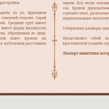
пристройки.
окном. Пол везде землян
сок. Кровля двухскатн
адьбы по ул. Бригадноя
слуховое окно, расположе
о северной стороне. Сарай
первоначальное металлич
шей. Средний сруб имеет
и имеет форму вытянутого
Габаритные размеры здани
ена, обращенная во двор,
ьшой навес кровли на
Представляет собой х
 на небольшом расстоянии
крестьянской усадьбы сер
/Паспорт памятника истор