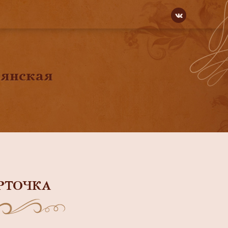
ьянская
РТОЧКА