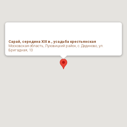
Сарай, середина XIX в., усадьба крестьянская
Московская область, Луховицкий район, с. Дединово, ул.
Бригадная, 13