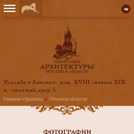
Усадьба «Ляхово», кон. XVIII -начало XIX
в.: скотный двор 3
Главная страница
Объекты области
ФОТОГРАФИИ