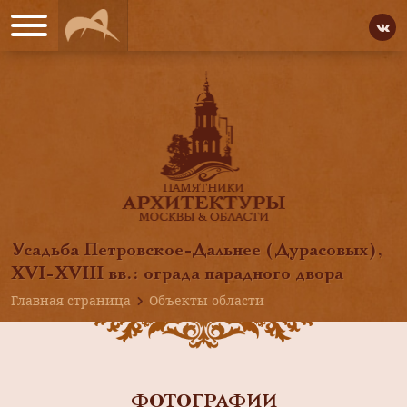
Усадьба Петровское-Дальнее (Дурасовых),
ХVI-XVIII вв.: ограда парадного двора
Главная страница
Объекты области
ФОТОГРАФИИ