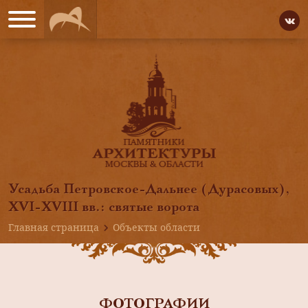
Усадьба Петровское-Дальнее (Дурасовых),
ХVI-XVIII вв.: святые ворота
Главная страница
Объекты области
ФОТОГРАФИИ