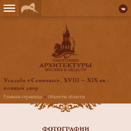
Усадьба «Сенницы», XVIII — XIX вв.:
конный двор
Главная страница
Объекты области
ФОТОГРАФИИ