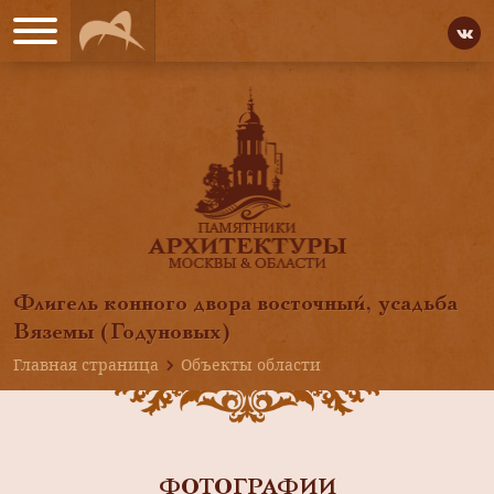
Флигель конного двора восточный, усадьба
Вяземы (Годуновых)
Главная страница
Объекты области
ФОТОГРАФИИ