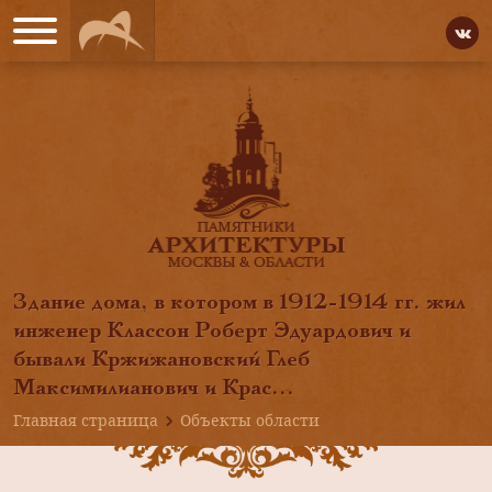
Здание дома, в котором в 1912-1914 гг. жил
инженер Классон Роберт Эдуардович и
бывали Кржижановский Глеб
Максимилианович и Крас...
Главная страница
Объекты области