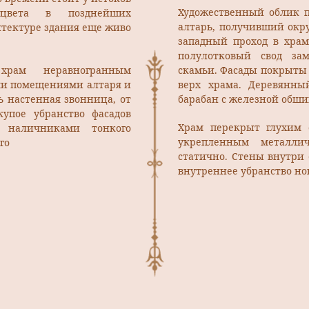
Художественный облик п
сцвета в позднейших
алтарь, получивший окру
итектуре здания еще живо
западный проход в хра
полулотковый свод за
храм неравногранным
скамьи. Фасады покрыты
ми помещениями алтаря и
верх храма. Деревянн
ь настенная звонница, от
барабан с железной обши
купое убранство фасадов
Храм перекрыт глухим 
 наличниками тонкого
укрепленным металлич
го
статично. Стены внутри
внутреннее убранство н