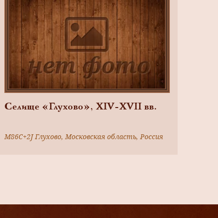
Селище «Глухово», XIV-XVII вв.
M86C+2J Глухово, Московская область, Россия