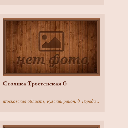
Стоянка Тростенская 6
Московская область, Рузский район, д. Городищи, в 1,2км к юго- востоку от деревни,северный берег Тростенского торфянника