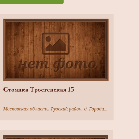
Стоянка Тростенская 15
Московская область, Рузский район, д. Городищи, в 1,6км от деревни к юго-востоку,северный берег торфянника