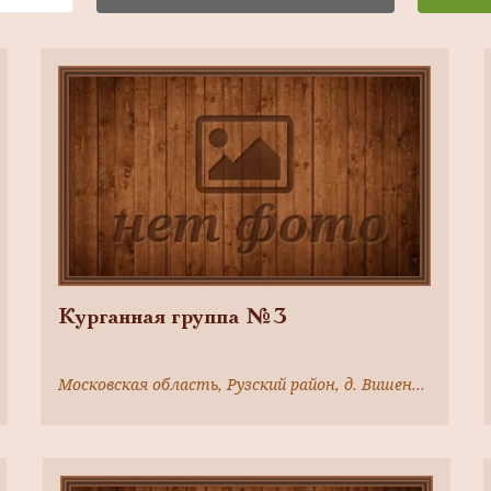
Курганная группа №3
Московская область, Рузский район, д. Вишенки, в 2,1 км к юго- западу от деревни, в 150 м к северо -западу от курганной группы №2