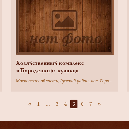
Хозяйственный комплекс
«Бороденки»: кузница
Московская область, Рузский район, пос. Бороденки
«
»
1
…
3
4
5
6
7