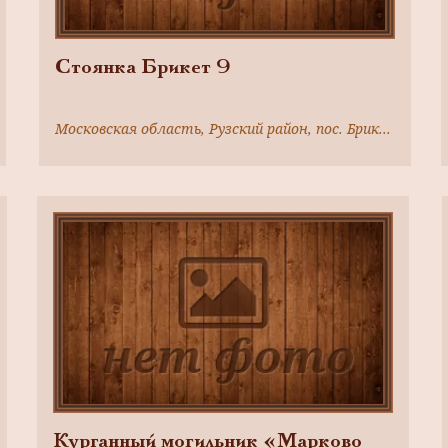
Стоянка Брикет 9
Московская область, Рузский район, пос. Брикет, в 0,7км к югу,0,6км к северу от с.Никольское-Гагарино,100м к западу от шоссе Н.Петровское-Руза,на восточном берегу Буланинского торфяника
Курганный могильник «Марково