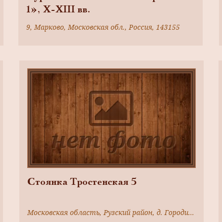
1», X-XIII вв.
9, Марково, Московская обл., Россия, 143155
Стоянка Тростенская 5
Московская область, Рузский район, д. Городищи, в 1,1км от деревни,северный берег Тростенского торфянника