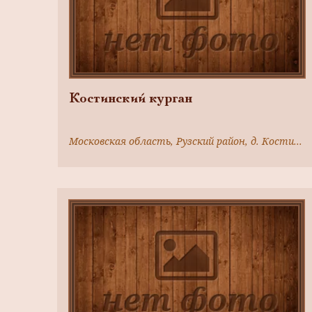
Костинский курган
Московская область, Рузский район, д. Костино, в 1км к юго-западу от деревни,левый берег р.Москвы