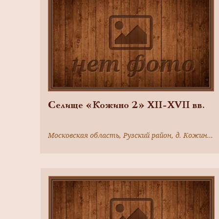
Селище «Кожино 2» XII-XVII вв.
Московская область, Рузский район, д. Кожино, 0,35 км к северо-востоку от деревни, в 0,4 км к западу -северо-западу от деревни Марково на правом берегу р. Москва