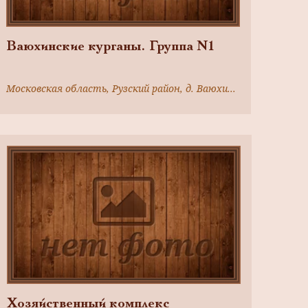
Ваюхинские курганы. Группа N1
Московская область, Рузский район, д. Ваюхино, в 800м к северо - востоку от деревни,на левом берегу р.Озерны
Хозяйственный комплекс