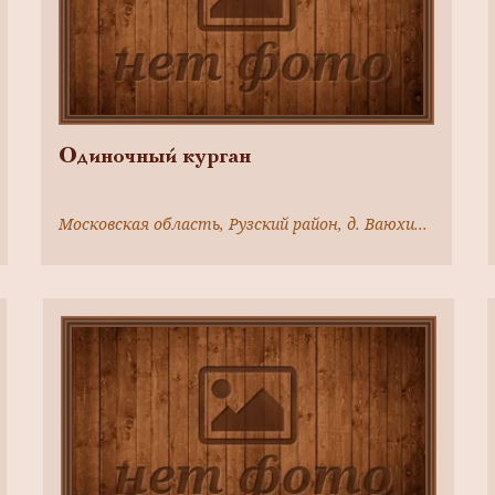
Одиночный курган
Московская область, Рузский район, д. Ваюхино, в 2км к северо - востоку от деревни,на левом берегу р.Озерны