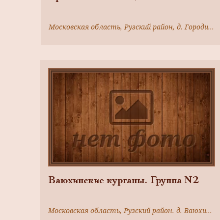
Московская область, Рузский район, д. Городищи, р.Озерна
Ваюхинские курганы. Группа N2
Московская область, Рузский район. д. Ваюхино, в 2,5км к северо - востоку от деревни,левый берег р.Озерны