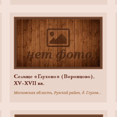
Селище «Глухово» (Воронцово),
XV-XVII вв.
Московская область, Рузский район, д. Глухово, в 3,3 км к северо-востоку от деревни, в 2,5 км к юго-востоку от бывш. деревни Воронцово, в лесном массиве (Рузский леспромхоз)