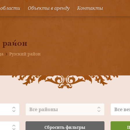
 области
Объекты в аренду
Контакты
 район
ца
Рузский район
Все районы
Все ве
Сбросить фильтры
П