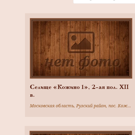
Селище «Кожино 1», 2-ая пол. XII
в.
Московская область, Рузский район, пос. Кожино, в 0,4 км к востоку от южной окраины поселка, в 0,2 км к северу от пос. Марс, на правом берегу р. Москва, при впадение в нее р. Силявки, на левом берегу последней