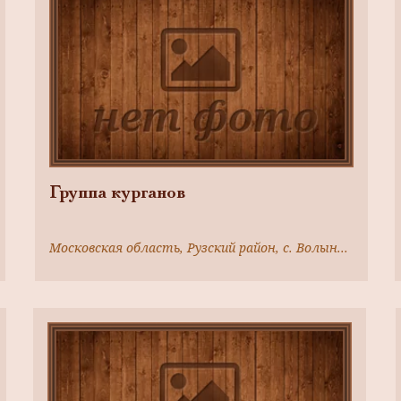
Группа курганов
Московская область, Рузский район, с. Волынщина, в 800м к западу от села,на левом берегу р.Озерны