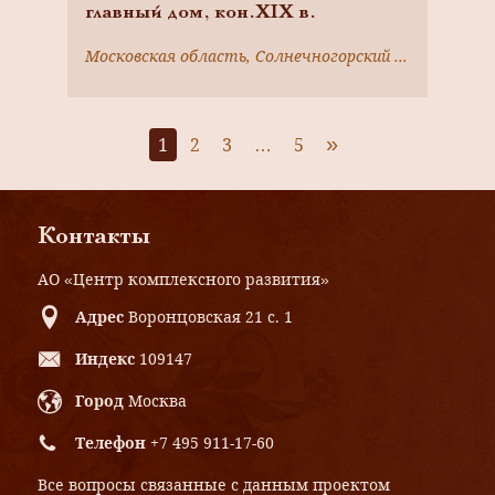
главный дом, кон.XIX в.
Московская область, Солнечногорский район, пос. Голубое
»
1
2
3
…
5
Контакты
АО «Центр комплексного развития»
Адрес
Воронцовская 21 с. 1
Индекс
109147
Город
Москва
Телефон
+7 495 911-17-60
Все вопросы связанные с данным проектом