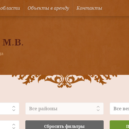
 области
Объекты в аренду
Контакты
 М.В.
ца
Все районы
Все ве
Сбросить фильтры
П