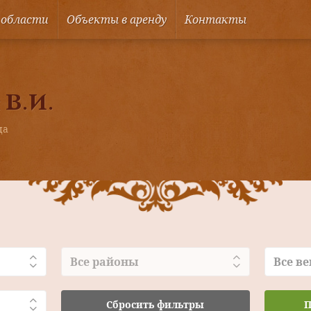
 области
Объекты в аренду
Контакты
 В.И.
ца
Все районы
Все ве
Сбросить фильтры
П