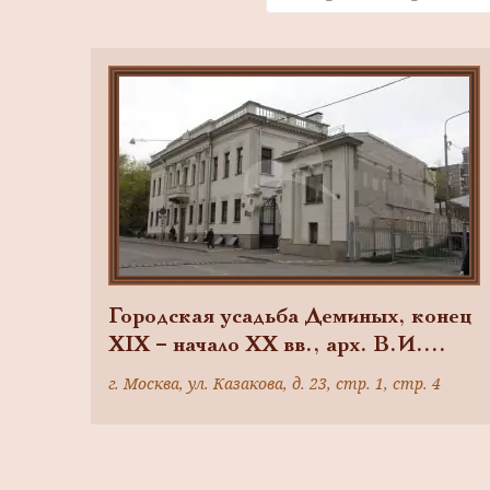
Городская усадьба Деминых, конец
XIX – начало XX вв., арх. В.И.
Веригин, Н.Д. Струков, Е.И.
г. Москва, ул. Казакова, д. 23, стр. 1, стр. 4
Опуховский