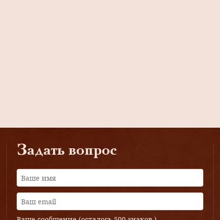
Мандельштам. Доходное владение
А.В. Красногоровой — Блиновых
Задать вопрос
Ваше сообщение (осталось
500 знаков
)