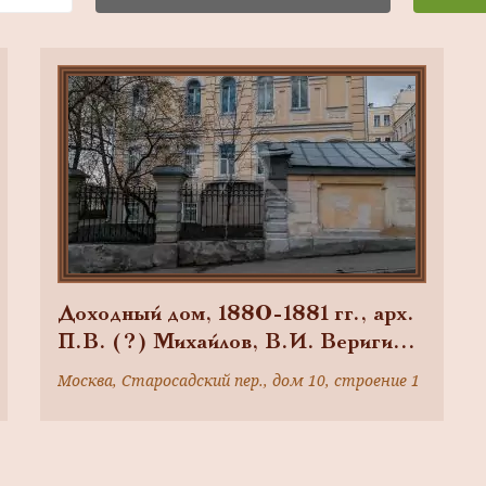
Доходный дом, 1880-1881 гг., арх.
П.В. (?) Михайлов, В.И. Веригин,
1900 г., арх. А.Н. Новиков, 1932-
Москва, Старосадский пер., дом 10, строение 1
1933 гг., (в основе жилой флигель
2-ой половины XVIII в.). Здесь в
середине 1920-х — начале 1930-хх
гг. жил великий поэт О.Э.