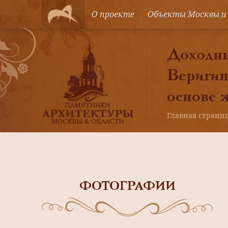
О проекте
Объекты Москвы и
Доходны
Веригин
основе 
Главная страни
ФОТОГРАФИИ