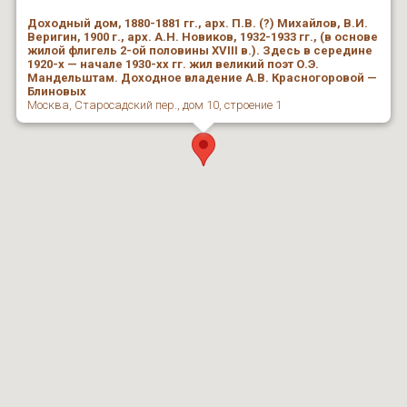
Доходный дом, 1880-1881 гг., арх. П.В. (?) Михайлов, В.И.
Веригин, 1900 г., арх. А.Н. Новиков, 1932-1933 гг., (в основе
жилой флигель 2-ой половины XVIII в.). Здесь в середине
1920-х — начале 1930-хх гг. жил великий поэт О.Э.
Мандельштам. Доходное владение А.В. Красногоровой —
Блиновых
Москва, Старосадский пер., дом 10, строение 1