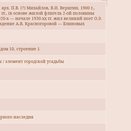
 арх. П.В. (?) Михайлов, В.И. Веригин, 1900 г.,
3 гг., (в основе жилой флигель 2-ой половины
1920-х — начале 1930-хх гг. жил великий поэт О.Э.
адение А.В. Красногоровой — Блиновых
 дом 10, строение 1
ы / элемент городской усадьбы
рного наследия