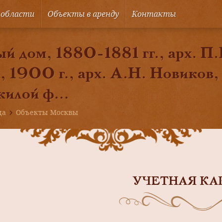
 области
Объекты в аренду
Контакты
й дом, 1880-1881 гг., арх. П.
, 1900 г., арх. А.Н. Новиков,
жилой ф...
ца
Объекты Москвы
УЧЕТНАЯ КА