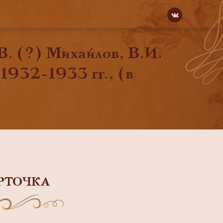
В. (?) Михайлов, В.И.
 1932-1933 гг., (в
РТОЧКА