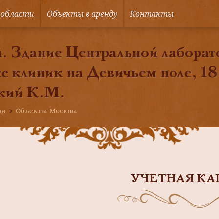
 области
Объекты в аренду
Контакты
. Здание Центральной лаборат
с клиник на Девичьем поле, 18
кий К.М.
ца
Объекты Москвы
УЧЕТНАЯ КА