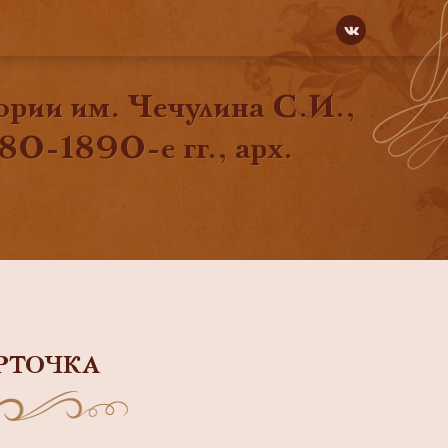
ории им. Чечулина С.И.,
80-1890-е гг., арх.
РТОЧКА