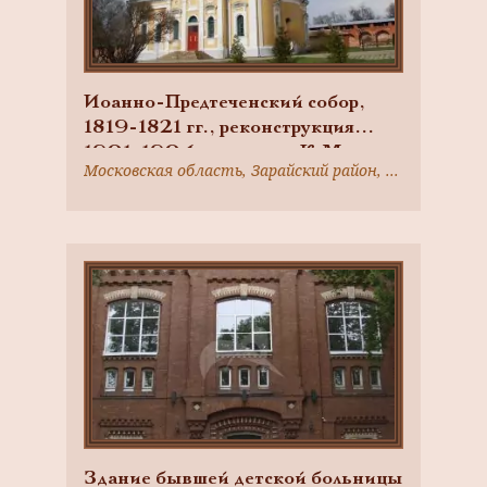
Иоанно-Предтеченский собор,
1819-1821 гг., реконструкция
1901-1904 гг., проект К.М.
Московская область, Зарайский район, г. Зарайск, Музейная ул.
Быковский, строил К.К. Гиппиус,
И. Калугин, Ансамбль Зарайского
кремля
Здание бывшей детской больницы