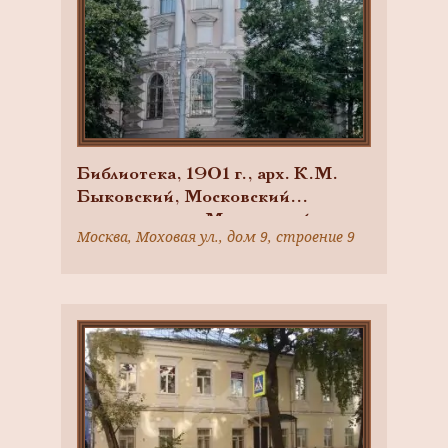
Библиотека, 1901 г., арх. К.М.
Быковский, Московский
университет — Московский
Москва, Моховая ул., дом 9, строение 9
государственный университет им.
М.В. Ломоносова