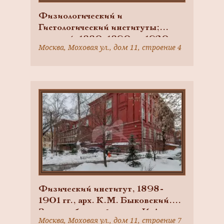
Физиологический и
Гистологический институты;
виварий, 1880-1890-е, 1920-
Москва, Моховая ул., дом 11, строение 4
1950-е гг., арх. К.М. Быковский.
Здесь в 1893-1905 гг. работал
физиолог И.М. Сеченов,
Московский университет —
Московский государственный
университет им. М.В.
Ломоносова
Физический институт, 1898-
1901 гг., арх. К.М. Быковский.
Здесь работали физики: И.А.
Москва, Моховая ул., дом 11, строение 7