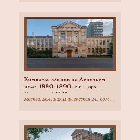
Комплекс клиник на Девичьем
поле, 1880-1890-е гг., арх.
Быковский К.М.
Москва, Большая Пироговская ул., дом 2, строение 1, 2, 3, 4, 5, 6, 7, 8, 9, 13; д.4 стр.2; д.6 стр.8; Абрикосовский пер. д.1 стр.1; Еланского пер. д.2 стр.1, 2;