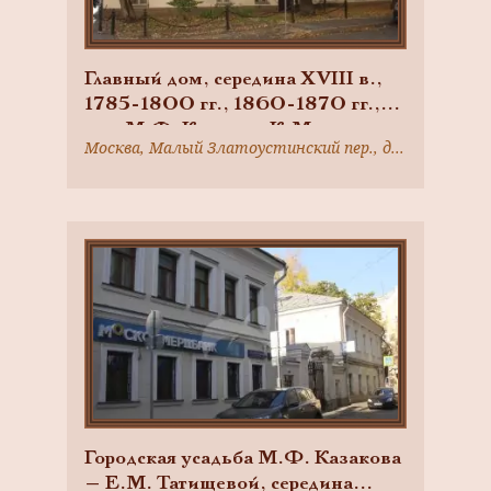
Главный дом, середина XVIII в.,
1785-1800 гг., 1860-1870 гг.,
арх. М.Ф. Казаков, К.М.
Москва, Малый Златоустинский пер., дом 3, строение 1
Быковский, городская усадьба
М.Ф. Казакова — Е.М.
Татищевой. Здесь в 1782-1812 гг.
жил и работал архитектор М.Ф.
Казаков, бывали архитекторы
И.В. Еготов, Р.Р. Казаков и
другие
Городская усадьба М.Ф. Казакова
— Е.М. Татищевой, середина