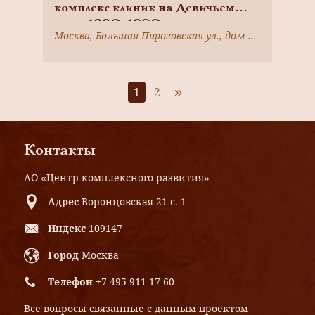
комплекс клиник на Девичьем
поле, 1880-1890-е гг., арх.
Москва, Большая Пироговская ул., дом 2, строение 13; Москва, Большая Пироговская ул., дом 2, строение 3
Быковский К.М.
»
1
2
Контакты
АО «Центр комплексного развития»
Адрес
Воронцовская 21 с. 1
Индекс
109147
Город
Москва
Телефон
+7 495 911-17-60
Все вопросы связанные с данным проектом