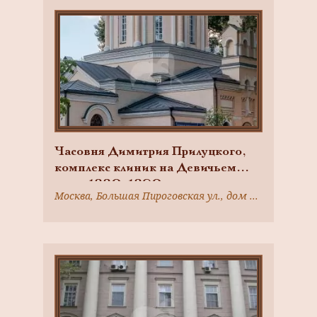
Часовня Димитрия Прилуцкого,
комплекс клиник на Девичьем
поле, 1880-1890-е гг., арх.
Москва, Большая Пироговская ул., дом 6, строение 8
Быковский К.М.