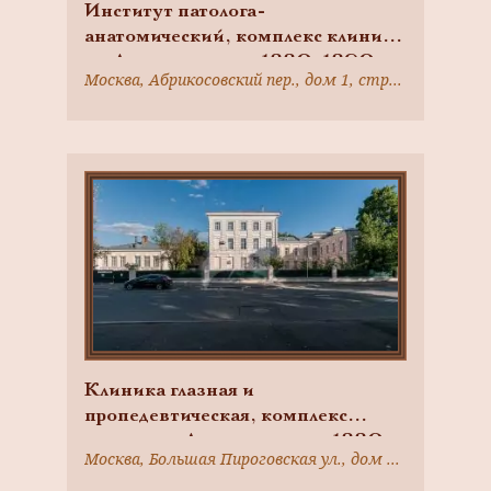
Институт патолога-
анатомический, комплекс клиник
на Девичьем поле, 1880-1890-е
Москва, Абрикосовский пер., дом 1, строение 1
гг., арх. Быковский К.М.
Клиника глазная и
пропедевтическая, комплекс
клиник на Девичьем поле, 1880-
Москва, Большая Пироговская ул., дом 2, строение 9
1890-е гг., арх. Быковский К.М.