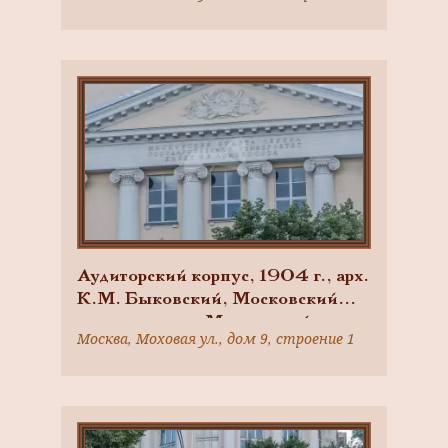
Каблуков, П.Н. Лебедев, Н.А.
Умов, Московский университет —
Московский государственный
университет им. М.В.
Ломоносова
Аудиторский корпус, 1904 г., арх.
К.М. Быковский, Московский
университет — Московский
Москва, Моховая ул., дом 9, строение 1
государственный университет им.
М.В. Ломоносова