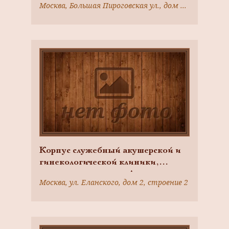
Москва, Большая Пироговская ул., дом 2, строение 7
Быковский К.М.
Корпус служебный акушерской и
гинекологической клиники,
комплекс клиник на Девичьем
Москва, ул. Еланского, дом 2, строение 2
поле, 1880-1890-е гг., арх.
Быковский К.М.