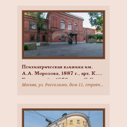
эвакуационный госпиталь,
который осенью 1919 г. посетил
В.И. Ленин
Психиатрическая клиника им.
А.А. Морозова, 1887 г., арх. К.М.
Быковский; с 1938 г. им. С.С.
Москва, ул. Россолимо, дом 11, строение 9
Корсакова, при Первом
московском государственном
медицинском университете имени
И.М. Сеченова. Здесь в разные
годы работали выдающиеся врачи-
психиатры: В.П. Сербский, П.Б.
Ганнушкин, С.А. Суханов и др.