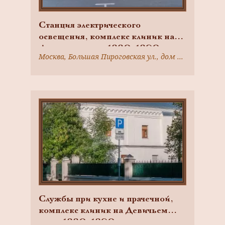
Станция электрического
освещения, комплекс клиник на
Девичьем поле, 1880-1890-е гг.,
Москва, Большая Пироговская ул., дом 2, строение 8
арх. Быковский К.М.
Службы при кухне и прачечной,
комплекс клиник на Девичьем
поле, 1880-1890-е гг., арх.