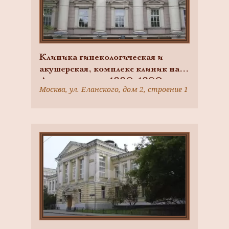
Клиника гинекологическая и
акушерская, комплекс клиник на
Девичьем поле, 1880-1890-е гг.,
Москва, ул. Еланского, дом 2, строение 1
арх. Быковский К.М.