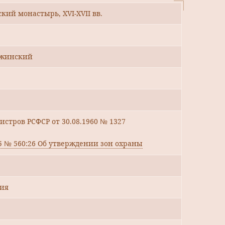
кий монастырь, ХVI-ХVII вв.
ержинский
стров РСФСР от 30.08.1960 № 1327
15 № 560:26 Об утверждении зон охраны
дия