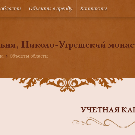
 области
Объекты в аренду
Контакты
ьня, Николо-Угрешский монас
ца
Объекты области
УЧЕТНАЯ КА