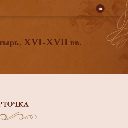
тырь, ХVI-ХVII вв.
РТОЧКА