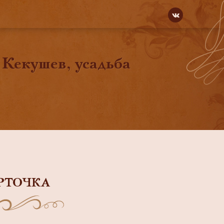
 Кекушев, усадьба
РТОЧКА