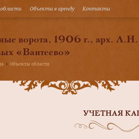
 области
Объекты в аренду
Контакты
ые ворота, 1906 г., арх. Л.Н.
вых «Вантеево»
ца
Объекты области
УЧЕТНАЯ КА