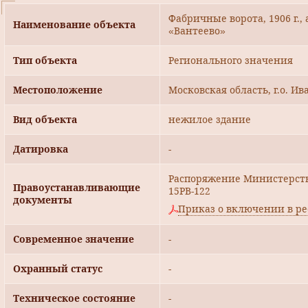
Фабричные ворота, 1906 г.,
Наименование объекта
«Вантеево»
Тип объекта
Регионального значения
Местоположение
Московская область, г.о. Ив
Вид объекта
нежилое здание
Датировка
-
Распоряжение Министерства
Правоустанавливающие
15РВ-122
документы
Приказ о включении в ре
Современное значение
-
Охранный статус
-
Техническое состояние
-