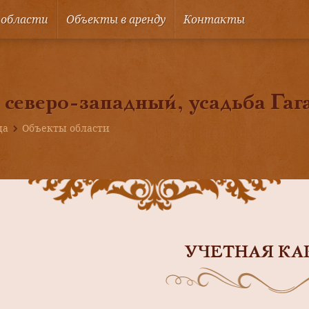
 области
Объекты в аренду
Контакты
 северо-западный, усадьба Гаг
ца
Объекты области
УЧЕТНАЯ КА