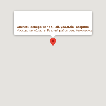
Флигель северо-западный, усадьба Гагарино
Московская область, Рузский район, село Никольское