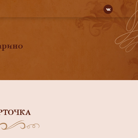
арино
РТОЧКА