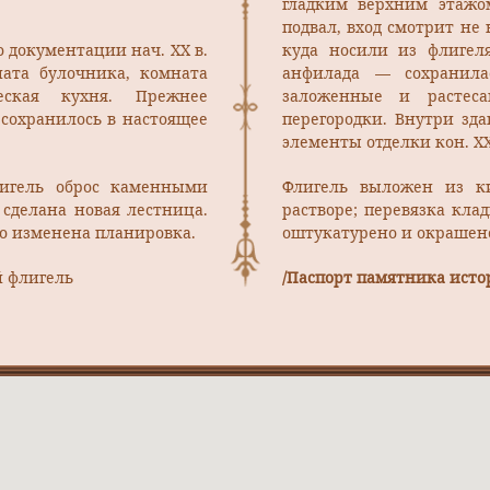
гладким верхним этажом
подвал, вход смотрит не
о документации нач. ХХ в.
куда носили из флигел
ната булочника, комната
анфилада — сохранила
еская кухня. Прежнее
заложенные и растес
 сохранилось в настоящее
перегородки. Внутри зд
элементы отделки кон. ХХ
лигель оброс каменными
Флигель выложен из ки
 сделана новая лестница.
растворе; перевязка кла
о изменена планировка.
оштукатурено и окрашено
 флигель
/Паспорт памятника истор