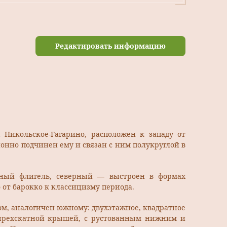
Редактировать информацию
ы Никольское-Гагарино, расположен к западу от
ионно подчинен ему и связан с ним полукруглой в
ный флигель, северный — выстроен в формах
 от барокко к классицизму периода.
ом, аналогичен южному: двухэтажное, квадратное
тырехскатной крышей, с рустованным нижним и