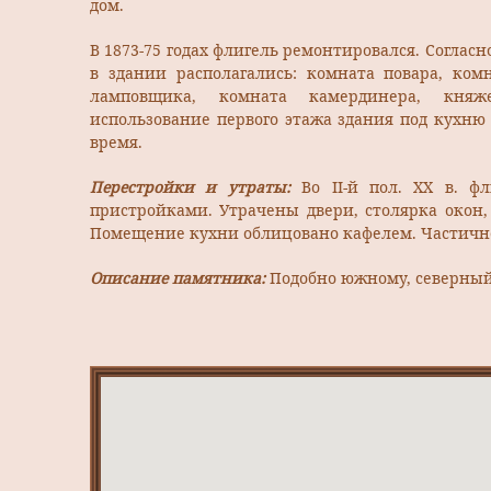
дом.
В 1873-75 годах флигель ремонтировался. Согласн
в здании располагались: комната повара, ком
ламповщика, комната камердинера, княж
использование первого этажа здания под кухню
время.
Перестройки и утраты:
Во II-й пол. XX в. ф
пристройками. Утрачены двери, столярка окон,
Помещение кухни облицовано кафелем. Частичн
Описание памятника:
Подобно южному, северный