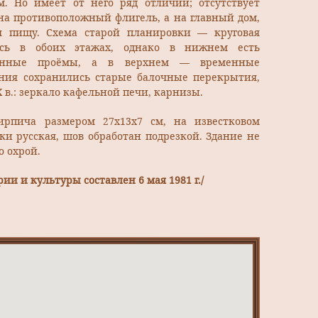
. Но имеет от него ряд отличий; отсутствует
 на противоположный флигель, а на главный дом,
я пищу. Схема старой планировки — круговая
сь в обоих этажах, однако в нижнем есть
анные проёмы, а в верхнем — временные
ания сохранились старые балочные перекрытия,
 в.: зеркало кафельной печи, карнизы.
рпича размером 27х13х7 см, на известковом
дки русская, шов обработан подрезкой. Здание не
 охрой.
ии и культуры составлен 6 мая 1981 г./