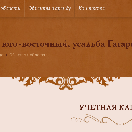
 области
Объекты в аренду
Контакты
 юго-восточный, усадьба Гагар
ца
Объекты области
УЧЕТНАЯ КА