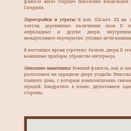
флигеле жило старшее поколение владельцев у
Гагарина.
Перестройки и утраты:
В кон. ХIХ-нач. ХХ вв.
зонтом, деревянные наличники окон II э
анфиладные и другие двери, внутрення
междуэтажное перекрытие, угловые печи-камин
В настоящее время утрачено: балкон, двери II эта
каминные приборы, убранство интерьера.
Описание памятника:
Южный флигель, как и ан
расположен на парадном дворе усадьбы Никольск
главного дома, с которым композиционно связа
оградой. Квадратное в плане, двухэтажное зд
стороны,