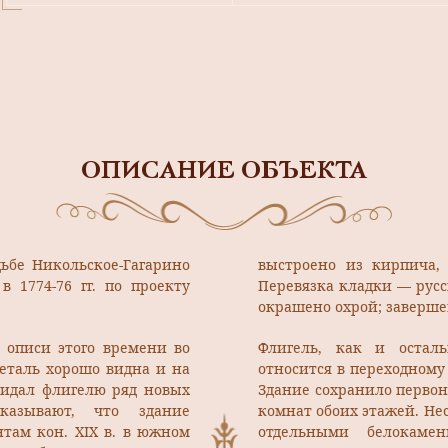
ОПИСАНИЕ ОБЪЕКТА
ьбе Никольское-Гагарино
выстроено из кирпича, 
в 1774-76 гг. по проекту
Перевязка кладки — русс
окрашено охрой; заверш
В описи этого времени во
Флигель, как и осталь
еталь хорошо видна и на
относится в переходному
придал флигелю ряд новых
Здание сохранило перво
казывают, что здание
комнат обоих этажей. Не
нтам кон. XIX в. в южном
отдельными белокаме