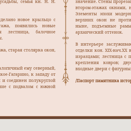
садьбы, семья кн. Н. Н.
значение. Стены прорез
втором-этажах окнами, 
Элементы эпохи модерн
 сделано новое крыльцо с
верхних окон не проти
тажа, появились новые
ныне, подъемные рамы
я лестница, балочное
архаический оттенок.
ы.
В интерьере заслужива
жа, старая столярка окон,
отделки кон. ХIХ-нач.ХХ
изразцами; лестница с
крепления ковров; дв
алогичный ему северный,
входные двери с фигурн
ое-Гагарино, к западу от
н и соединен полукруглой
/Паспорт памятника истор
ание с подвалом с южной