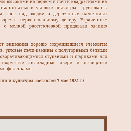
аны высокими на первом и почти квадратными на
нижний этаж и угловые пилястры – рустованы.
а: зонт над входом и деревянные наличники
воречат первоначальному декору. Утраченные
 с мелкой расстекловкой придавали зданию
ют внимания хорошо сохранившиеся элементы
 вв. угловые печи-камины с полуторными белыми
 поворачивающимися ступенями и шариками для
устворчатые анфиладные двери и столярные
ыми филенками.
ии и культуры составлен 7 мая 1981 г./