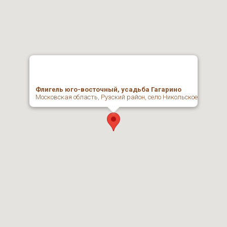
Флигель юго-восточный, усадьба Гагарино
Московская область, Рузский район, село Никольское