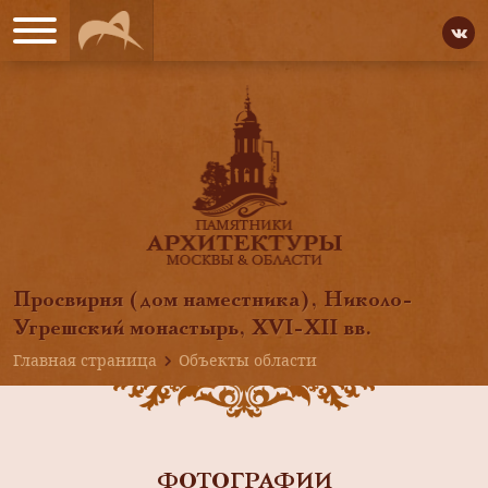
Просвирня (дом наместника), Николо-
Угрешский монастырь, ХVI-ХII вв.
Главная страница
Объекты области
ФОТОГРАФИИ