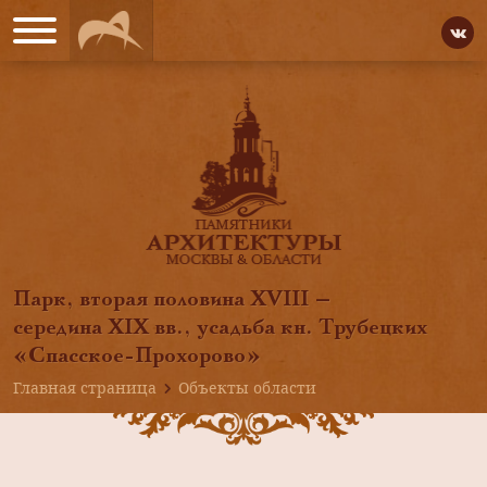
Парк, вторая половина XVIII —
середина XIX вв., усадьба кн. Трубецких
«Спасское-Прохорово»
Главная страница
Объекты области