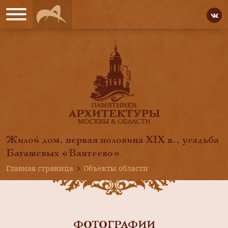
Жилой дом, первая половина XIX в., усадьба
Баташевых «Вантеево»
Главная страница
Объекты области
ФОТОГРАФИИ