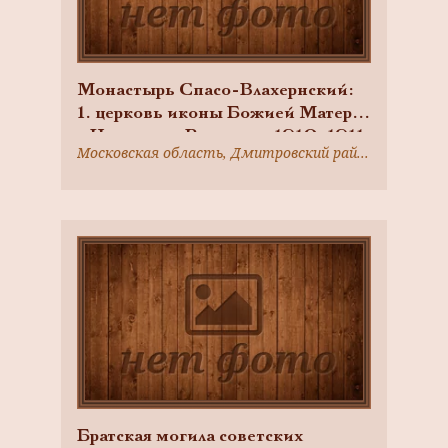
Монастырь Спасо-Влахернский:
1. церковь иконы Божией Матери
«Нечаянная Радость», 1910-1911
Московская область, Дмитровский район, пос. Деденево, Советская ул.
гг., арх. М.Д. Холмогоров; 2.
церковь Спаса Всемилостивого,
1798—1811, 1843—1850,
Колокольня, 1884—1890, арх.
Н.В. Никитин; 3. корпус келий
восточный 2-этажный, 1890 г.,
1901 г.; 4. мастерская
иконописная, 1880 г.; 5. корпус
келейный каменный, 1907 г.,
1910 г.; 6. гостиница, 1879 г.; 7.
дом просфорный, 1895 г.; 8.
трапезная, 1898 г.
Братская могила советских