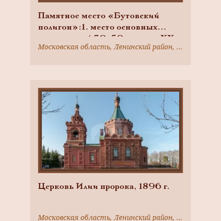
Памятное место «Бутовский
полигон»:1. место основных
захоронений 30-50-х годов ХХ
Московская область, Ленинский район, пос. Дрожжино
века2. конный двор бывшей
усадьбы «Дрожжино» — тюрьма,
рубеж XIX-ХХ вв.3. парк с
прудами бывшей усадьбы
Дрожжино, XIX в.4. сельское
кладбище5-6. две деревянные
дачи 1914 и 1918 гг.7-8. две
хозяйственные постройки бывшей
усадьбы Дрожжино, начало ХХ
века.
Церковь Илии пророка, 1896 г.
Московская область, Ленинский район, с. Дыдылдино