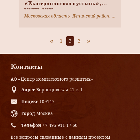
«Екатерининская пустынь»,
XVIII-XIX вв.
Московская область, Ленинский район, г. Видное, Петровский проезд, 21
«
»
1
2
3
Контакты
АО «Центр комплексного развития»
Адрес
Воронцовская 21 с. 1
Индекс
109147
Город
Москва
Телефон
+7 495 911-17-60
Все вопросы связанные с данным проектом