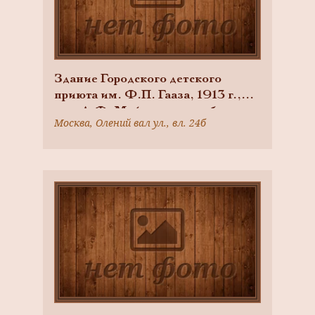
Здание Городского детского
приюта им. Ф.П. Гааза, 1913 г.,
арх. А.Ф. Мейснер, ансамбль
Москва, Олений вал ул., вл. 24б
Сокольнического отделения
Городского Работного дома и
Дома трудолюбия, XIX в.,
Городского детского приюта им.
Ф.П. Гааза, начало XX в.