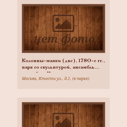
Колонны-маяки (две), 1780-е гг.,
парк со скульптурой, ансамбль
усадьбы «Кусково»
Москва, Юности ул., д.2, (в парке)
(Шереметьевых), XVIII в.