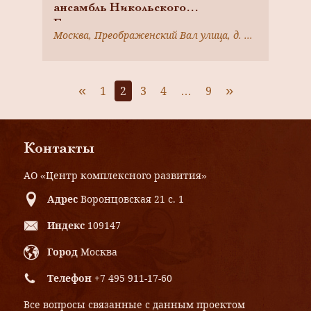
ансамбль Никольского
Единоверческого монастыря,
Москва, Преображенский Вал улица, д. 25, стр. А
XVIII-XIX вв.
«
»
1
2
3
4
…
9
Контакты
АО «Центр комплексного развития»
Адрес
Воронцовская 21 с. 1
Индекс
109147
Город
Москва
Телефон
+7 495 911-17-60
Все вопросы связанные с данным проектом