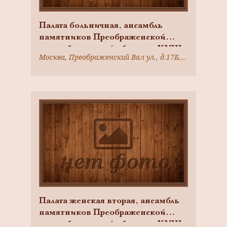
Палата больничная, ансамбль
памятников Преображенской
старообрядческой общины, XVIII-
Москва, Преображенский Вал ул., д.17Б, стр.2
XIX вв., арх. М.Ф. Казаков
Палата женская вторая, ансамбль
памятников Преображенской
старообрядческой общины, XVIII-