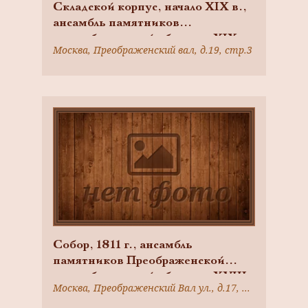
Складской корпус, начало XIX в.,
ансамбль памятников
старообрядческой общины, XIX —
Москва, Преображенский вал, д.19, стр.3
начало XX вв., арх. Л.Н. Кекушев
Собор, 1811 г., ансамбль
памятников Преображенской
старообрядческой общины, XVIII-
Москва, Преображенский Вал ул., д.17, корп.15
XIX вв., арх. М.Ф. Казаков