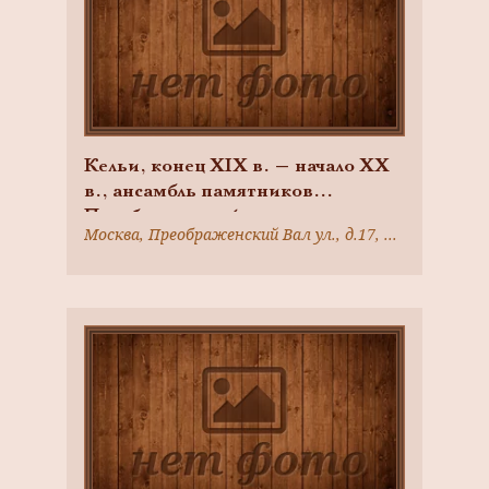
Кельи, конец XIX в. — начало XX
в., ансамбль памятников
Преображенской
Москва, Преображенский Вал ул., д.17, корп.7, стр.29
старообрядческой общины, XVIII-
XIX вв., арх. М.Ф. Казаков