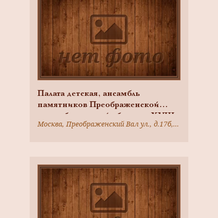
Палата детская, ансамбль
памятников Преображенской
старообрядческой общины, XVIII-
Москва, Преображенский Вал ул., д.17б, стр.5
XIX вв., арх. М.Ф. Казаков