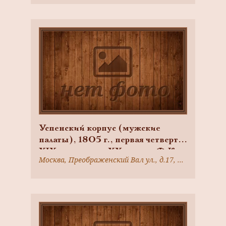
Успенский корпус (мужские
палаты), 1805 г., первая четверть
XIX в. — начало XX в., арх. Ф.К.
Москва, Преображенский Вал ул., д.17, корп.6, стр.36
Соколов (?), ансамбль
памятников Преображенской
старообрядческой общины, XVIII-
XIX вв., арх. М.Ф. Казаков