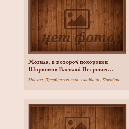
Я.Янов и др.
Могила, в которой похоронен
Шорников Василий Петрович
(1904-1982), Герой Советского
Москва, Преображенское кладбище, Преображенский вал ул., д. 17а
Союза