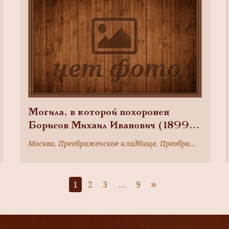
Могила, в которой похоронен
Борисов Михаил Иванович (1899-
1970), Герой Советского Союза
Москва, Преображенское кладбище, Преображенский вал ул., д. 17а
»
1
2
3
…
9