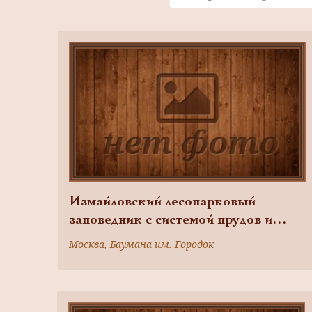
Измайловский лесопарковый
заповедник с системой прудов и
плотин по реке Серебровке
Москва, Баумана им. Городок
(Серебрянке), Царская усадьба
Измайлово, XVII в. Строители:
М.Иванов, И.Кузнечик,
Т.Макаров, К.Мымрин, А.Фомин,