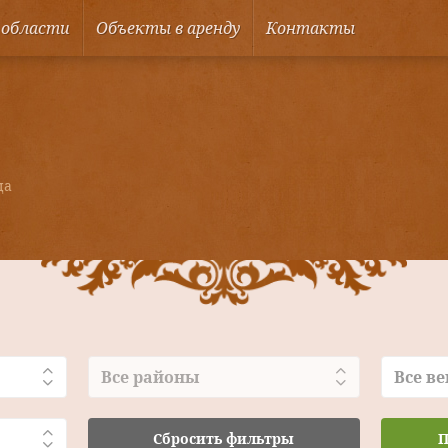
 области
Объекты в аренду
Контакты
ца
Все районы
Все ве
Сбросить фильтры
П